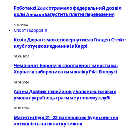
Роботаксі Zoox отримало федеральний дозвіл:
коли Amazon запустить платні перевезення
31.07.2026
Спорт і здоров`я
Кевін Дюрант може повернутися в Голден Стейт:
клуб готує возз’єднання із Каррі
02.08.2026
Чемпіонат Європи зі спортивної гімнастики:
Хорватія заборонила символіку РФ і Білорусі
01.08.2026
Артем Довбик перейшов у Болонью: на яких
умовах українець гратиме у новому клубі
30.07.2026
Магнітні бурі 21–22 липня: якою буде сонячна
активність на початку тижня