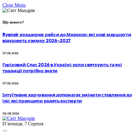
Close Menu
Що нового?
Ryanair розширює рейси до Марокко: які нові маршрути
відкриють узимку 2026–2027
07.08.2026
Горіховий Спас 2026 в Україні: коли святкують та які
традиції потрібно знати
07.08.2026
Інтуїтивне харчування допомагає змінити ставлення до
їжі: які принципи радять експерти
06.08.2026
П’ятниця, 7 Серпня