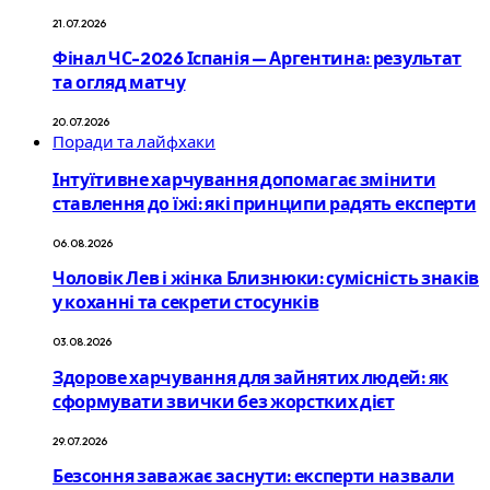
21.07.2026
Фінал ЧС-2026 Іспанія — Аргентина: результат
та огляд матчу
20.07.2026
Поради та лайфхаки
Інтуїтивне харчування допомагає змінити
ставлення до їжі: які принципи радять експерти
06.08.2026
Чоловік Лев і жінка Близнюки: сумісність знаків
у коханні та секрети стосунків
03.08.2026
Здорове харчування для зайнятих людей: як
сформувати звички без жорстких дієт
29.07.2026
Безсоння заважає заснути: експерти назвали