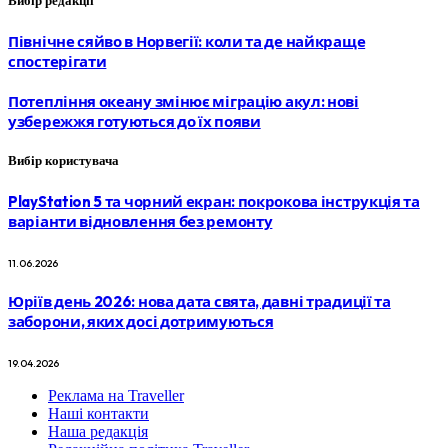
Вибір редакції
Північне сяйво в Норвегії: коли та де найкраще
спостерігати
Потепління океану змінює міграцію акул: нові
узбережжя готуються до їх появи
Вибір користувача
PlayStation 5 та чорний екран: покрокова інструкція та
варіанти відновлення без ремонту
11.06.2026
Юріїв день 2026: нова дата свята, давні традиції та
заборони, яких досі дотримуються
19.04.2026
Реклама на Traveller
Наші контакти
Наша редакція