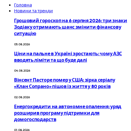
Головна
Новини та тренди
Грошовий гороскоп на 6 серпня 2026: три знаки
Зодіаку отримають шанс змінити фінансову
ситуацію
05.08.2026
Ціни на пальне в Україні зростають: чому АЗС
вводять ліміти та що буде далі
04.08.2026
Вінсент Пасторе помер у США: зірка серіалу
«Клан Сопрано» пішов із життя у 80 років
02.08.2026
Енергокредити на автономне опалення: уряд
розширив програму підтримки для
домогосподарств
01.08.2026