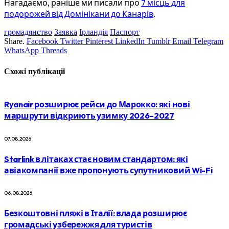
Нагадаємо, раніше ми писали про
7 місць для
подорожей від Домінікани до Канарів
.
громадянство
Заявка
Ірландія
Паспорт
Share.
Facebook
Twitter
Pinterest
LinkedIn
Tumblr
Email
Telegram
WhatsApp
Threads
Схожі
публікації
Ryanair розширює рейси до Марокко: які нові
маршрути відкриють узимку 2026–2027
07.08.2026
Starlink в літаках стає новим стандартом: які
авіакомпанії вже пропонують супутниковий Wi-Fi
06.08.2026
Безкоштовні пляжі в Італії: влада розширює
громадські узбережжя для туристів