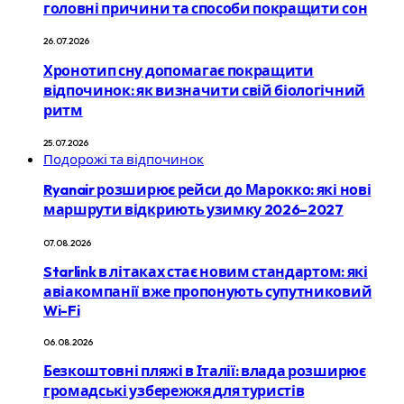
головні причини та способи покращити сон
26.07.2026
Хронотип сну допомагає покращити
відпочинок: як визначити свій біологічний
ритм
25.07.2026
Подорожі та відпочинок
Ryanair розширює рейси до Марокко: які нові
маршрути відкриють узимку 2026–2027
07.08.2026
Starlink в літаках стає новим стандартом: які
авіакомпанії вже пропонують супутниковий
Wi-Fi
06.08.2026
Безкоштовні пляжі в Італії: влада розширює
громадські узбережжя для туристів