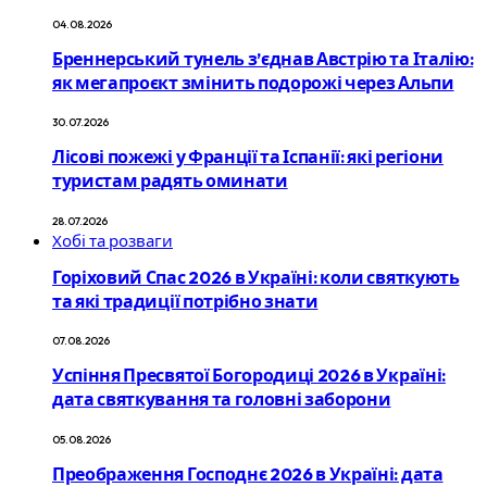
04.08.2026
Бреннерський тунель з’єднав Австрію та Італію:
як мегапроєкт змінить подорожі через Альпи
30.07.2026
Лісові пожежі у Франції та Іспанії: які регіони
туристам радять оминати
28.07.2026
Хобі та розваги
Горіховий Спас 2026 в Україні: коли святкують
та які традиції потрібно знати
07.08.2026
Успіння Пресвятої Богородиці 2026 в Україні:
дата святкування та головні заборони
05.08.2026
Преображення Господнє 2026 в Україні: дата