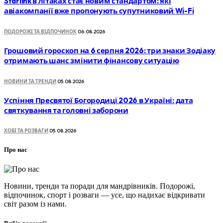
Starlink в літаках стає новим стандартом: які
авіакомпанії вже пропонують супутниковий Wi-Fi
ПОДОРОЖІ ТА ВІДПОЧИНОК
06.08.2026
Грошовий гороскоп на 6 серпня 2026: три знаки Зодіаку
отримають шанс змінити фінансову ситуацію
НОВИНИ ТА ТРЕНДИ
05.08.2026
Успіння Пресвятої Богородиці 2026 в Україні: дата
святкування та головні заборони
ХОБІ ТА РОЗВАГИ
05.08.2026
Про нас
Новини, тренди та поради для мандрівників. Подорожі,
відпочинок, спорт і розваги — усе, що надихає відкривати
світ разом із нами.