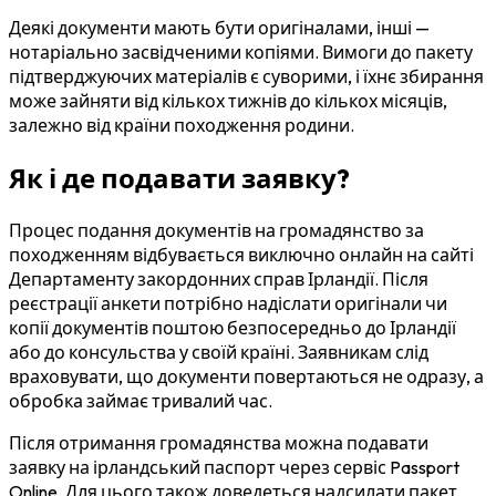
Деякі документи мають бути оригіналами, інші —
нотаріально засвідченими копіями. Вимоги до пакету
підтверджуючих матеріалів є суворими, і їхнє збирання
може зайняти від кількох тижнів до кількох місяців,
залежно від країни походження родини.
Як і де подавати заявку?
Процес подання документів на громадянство за
походженням відбувається виключно онлайн на сайті
Департаменту закордонних справ Ірландії. Після
реєстрації анкети потрібно надіслати оригінали чи
копії документів поштою безпосередньо до Ірландії
або до консульства у своїй країні. Заявникам слід
враховувати, що документи повертаються не одразу, а
обробка займає тривалий час.
Після отримання громадянства можна подавати
заявку на ірландський паспорт через сервіс Passport
Online. Для цього також доведеться надсилати пакет