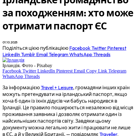
за походженням: хто може
отримати паспорт ЄС
01.10.2025
Поділіться цією публікацією
Facebook
Twitter
Pinterest
LinkedIn
Tumblr
Email
Telegram
WhatsApp
Threads
Ірландія. Фото - Pixabay
Facebook
Twitter
LinkedIn
Pinterest
Email
Copy Link
Telegram
WhatsApp
Threads
За інформацією
Travel + Leisure
, громадяни інших країн
можуть претендувати на ірландський паспорт, якщо
хоча б один із їхніх дідусів чи бабусь народився в
Ірландії. Це правило поширюється незалежно від місця
проживання заявника і дозволяє отримати один із
найсильніших паспортів світу. Завдяки цьому
документу можна легально жити і працювати не лише
в ЄС, а й у Великій Британії, — повідомляє
Traveller
.