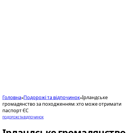
Головна
»
Подорожі та відпочинок
»
Ірландське
громадянство за походженням: хто може отримати
паспорт ЄС
ПОДОРОЖІ ТА ВІДПОЧИНОК
Ірландське громадянство