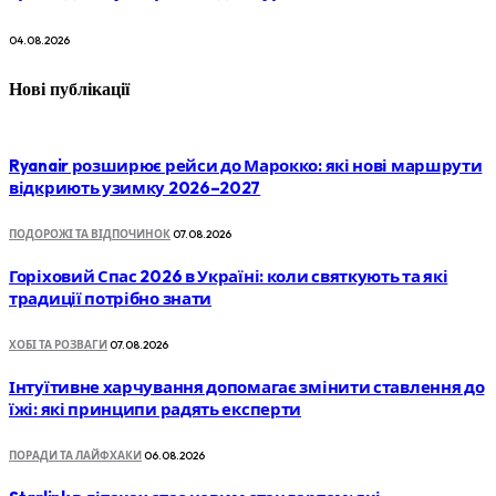
04.08.2026
Нові публікації
Ryanair розширює рейси до Марокко: які нові маршрути
відкриють узимку 2026–2027
ПОДОРОЖІ ТА ВІДПОЧИНОК
07.08.2026
Горіховий Спас 2026 в Україні: коли святкують та які
традиції потрібно знати
ХОБІ ТА РОЗВАГИ
07.08.2026
Інтуїтивне харчування допомагає змінити ставлення до
їжі: які принципи радять експерти
ПОРАДИ ТА ЛАЙФХАКИ
06.08.2026