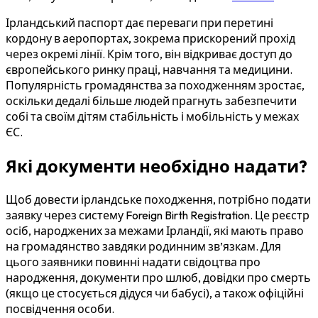
Ірландський паспорт дає переваги при перетині
кордону в аеропортах, зокрема прискорений прохід
через окремі лінії. Крім того, він відкриває доступ до
європейського ринку праці, навчання та медицини.
Популярність громадянства за походженням зростає,
оскільки дедалі більше людей прагнуть забезпечити
собі та своїм дітям стабільність і мобільність у межах
ЄС.
Які документи необхідно надати?
Щоб довести ірландське походження, потрібно подати
заявку через систему Foreign Birth Registration. Це реєстр
осіб, народжених за межами Ірландії, які мають право
на громадянство завдяки родинним зв’язкам. Для
цього заявники повинні надати свідоцтва про
народження, документи про шлюб, довідки про смерть
(якщо це стосується дідуся чи бабусі), а також офіційні
посвідчення особи.