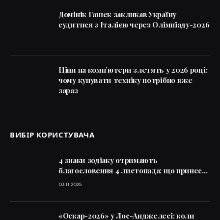
Домінік Гашек закликав Україну
судитися з Італією через Олімпіаду-2026
Ціни на комп’ютери злетять у 2026 році:
чому купувати техніку потрібно вже
зараз
ВИБІР КОРИСТУВАЧА
4 знаки зодіаку отримають
благословення 4 листопада: що принесе
Марс у Стрільці
03.11.2025
«Оскар-2026» у Лос-Анджелесі: коли