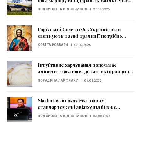
нові маршрути відкриють узимку 2026–
2027
ПОДОРОЖІ ТА ВІДПОЧИНОК
07.08.2026
Горіховий Спас 2026 в Україні: коли
святкують та які традиції потрібно
знати
ХОБІ ТА РОЗВАГИ
07.08.2026
Інтуїтивне харчування допомагає
змінити ставлення до їжі: які принципи
радять експерти
ПОРАДИ ТА ЛАЙФХАКИ
06.08.2026
Starlink в літаках стає новим
стандартом: які авіакомпанії вже
пропонують супутниковий Wi-Fi
ПОДОРОЖІ ТА ВІДПОЧИНОК
06.08.2026