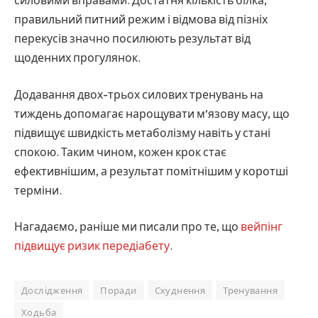
силовими вправами. Достатня кількість білка,
правильний питний режим і відмова від пізніх
перекусів значно посилюють результат від
щоденних прогулянок.
Додавання двох-трьох силових тренувань на
тиждень допомагає нарощувати м’язову масу, що
підвищує швидкість метаболізму навіть у стані
спокою. Таким чином, кожен крок стає
ефективнішим, а результат помітнішим у коротші
терміни.
Нагадаємо, раніше ми писали про те, що
вейпінг
підвищує ризик передіабету
.
Дослідження
Поради
Схуднення
Тренування
Ходьба