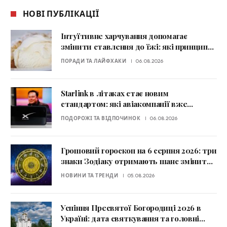
НОВІ ПУБЛІКАЦІЇ
Інтуїтивне харчування допомагає
змінити ставлення до їжі: які принципи
радять експерти
ПОРАДИ ТА ЛАЙФХАКИ
06.08.2026
Starlink в літаках стає новим
стандартом: які авіакомпанії вже
пропонують супутниковий Wi-Fi
ПОДОРОЖІ ТА ВІДПОЧИНОК
06.08.2026
Грошовий гороскоп на 6 серпня 2026: три
знаки Зодіаку отримають шанс змінити
фінансову ситуацію
НОВИНИ ТА ТРЕНДИ
05.08.2026
Успіння Пресвятої Богородиці 2026 в
Україні: дата святкування та головні