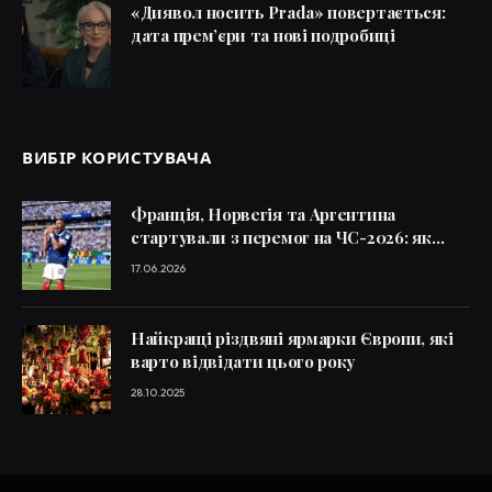
«Диявол носить Prada» повертається:
дата прем’єри та нові подробиці
ВИБІР КОРИСТУВАЧА
Франція, Норвегія та Аргентина
стартували з перемог на ЧС-2026: як
зіграли Мбаппе, Голанд і Мессі
17.06.2026
Найкращі різдвяні ярмарки Європи, які
варто відвідати цього року
28.10.2025