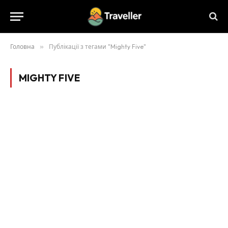
Головна
»
Публікації з тегами "Mighty Five"
MIGHTY FIVE