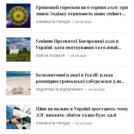
Грошовий гороскоп на 6 серпня 2026: три
знаки Зодіаку отримають шанс змінити
фінансову ситуацію
НОВИНИ ТА ТРЕНДИ
05.08.2026
Успіння Пресвятої Богородиці 2026 в
Україні: дата святкування та головні
заборони
ХОБІ ТА РОЗВАГИ
05.08.2026
Безкоштовні пляжі в Італії: влада
розширює громадські узбережжя для
туристів
ПОДОРОЖІ ТА ВІДПОЧИНОК
04.08.2026
Ціни на пальне в Україні зростають: чому
АЗС вводять ліміти та що буде далі
НОВИНИ ТА ТРЕНДИ
04.08.2026