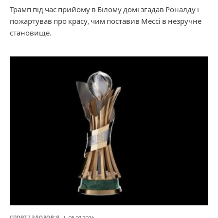
Трамп під час прийому в Білому домі згадав Роналду і
пожартував про красу, чим поставив Мессі в незручне
становище.
СПОРТ І ЗДОРОВ`Я
05.03.2026