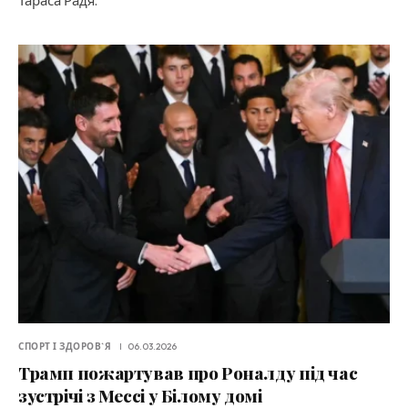
Тараса Радя.
СПОРТ І ЗДОРОВ`Я
06.03.2026
Трамп пожартував про Роналду під час
зустрічі з Мессі у Білому домі