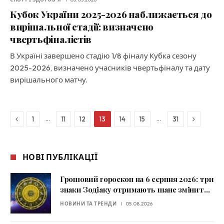
Кубок України 2025-2026 наближається до
вирішальної стадії: визначено
чвертьфіналістів
В Україні завершено стадію 1/8 фіналу Кубка сезону
2025-2026, визначено учасників чвертьфіналу та дату
вирішального матчу.
Previous
Next
…
…
1
11
12
13
14
15
31
НОВІ ПУБЛІКАЦІЇ
Грошовий гороскоп на 6 серпня 2026: три
знаки Зодіаку отримають шанс змінити
фінансову ситуацію
НОВИНИ ТА ТРЕНДИ
05.08.2026