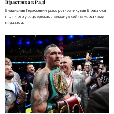
Вірастюка в Раді
Владислав Гераскевич різко розкритикував Вірастюка,
після чого у соцмережах спалахнув хейт із жорсткими
образами.