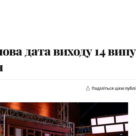
ва дата виходу 14 випус
н
Поділіться цією публ