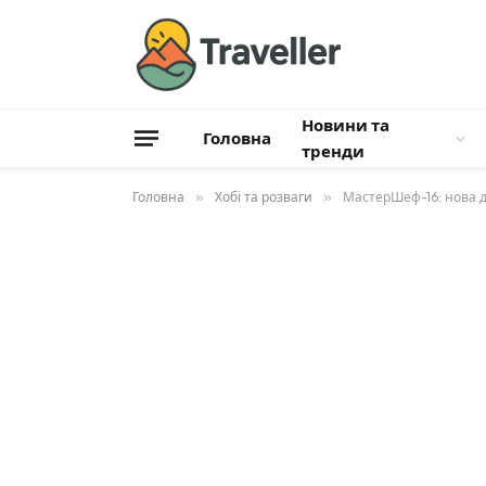
Новини та
Головна
тренди
Головна
»
Хобі та розваги
»
МастерШеф-16: нова д