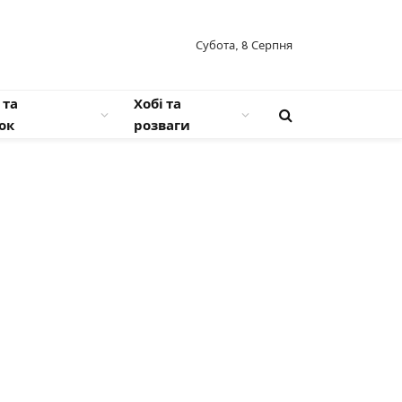
Субота, 8 Серпня
 та
Хобі та
ок
розваги