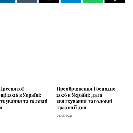
t
LinkedIn
Tumblr
Email
Telegram
WhatsApp
Threads
 Пресвятої
Преображення Господнє
ці 2026 в Україні:
2026 в Україні: дата
ткування та головні
святкування та головні
и
традиції дня
03.08.2026