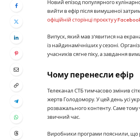
Новий епізод популярного кулінарн
вийти в ефір після вимушеної затри
офіційній сторінці проєкту у Faceboo
Випуск, який мав з’явитися на екра
із найдинамічніших у сезоні. Органі
учасників сягне піку, а завдання ви
Чому перенесли ефір
Телеканал СТБ тимчасово змінив сітк
жертв Голодомору. У цей день усі ук
розважального контенту. Саме тому
звичний час.
Виробники програми пояснили, що р