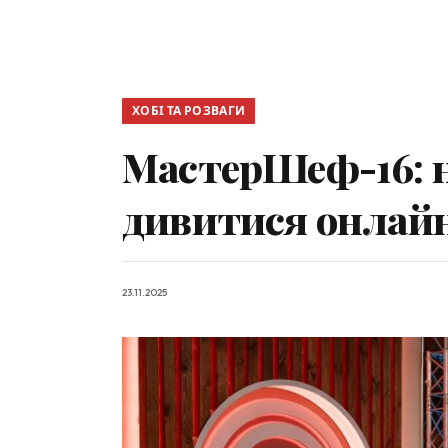
ХОБІ ТА РОЗВАГИ
МастерШеф-16: но
дивитися онлай
23.11.2025