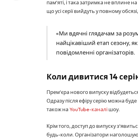
пам’яті, і така затримка не вплине 
що усі серії вийдуть у повному обсяз
«Ми вдячні глядачам за розу
найцікавіший етап сезону, як
повідомленні організаторів.
Коли дивитися 14 сері
Прем’єра нового випуску відбудетьс
Одразу після ефіру серію можна буд
також на
YouTube-каналі
шоу.
Крім того, доступ до випуску з’явить
будь-коли. Організатори наголошуют