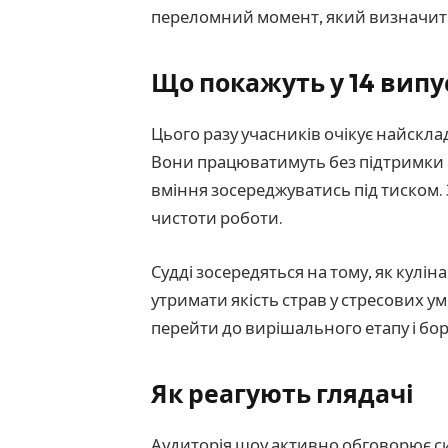
переломний момент, який визначить 
Що покажуть у 14 випу
Цього разу учасників очікує найскл
Вони працюватимуть без підтримки к
вміння зосереджуватись під тиском.
чистоти роботи.
Судді зосередяться на тому, як кулін
утримати якість страв у стресових у
перейти до вирішального етапу і бо
Як реагують глядачі
Аудиторія шоу активно обговорює с