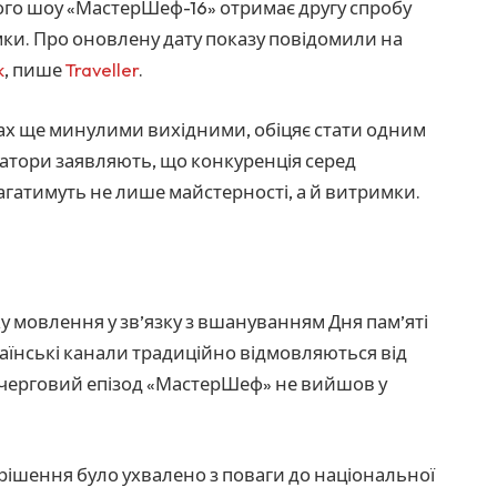
ого шоу «МастерШеф-16» отримає другу спробу
мки. Про оновлену дату показу повідомили на
k
, пише
Traveller
.
нах ще минулими вихідними, обіцяє стати одним
затори заявляють, що конкуренція серед
магатимуть не лише майстерності, а й витримки.
у мовлення у зв’язку з вшануванням Дня пам’яті
раїнські канали традиційно відмовляються від
 черговий епізод «МастерШеф» не вийшов у
ішення було ухвалено з поваги до національної