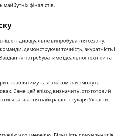
майбутніх фіналістів.
ску
адніше індивідуальне випробування сезону.
оманди, демонструючи точність, акуратність і
 Завдання потребуватиме ідеальної техніки та
ари справлятимуться з часом і чи зможуть
мовах. Саме цей епізод визначить, хто готовий
ротися за звання найкращого кухаря України.
итуацію у соцмережах. Більшість прихильників