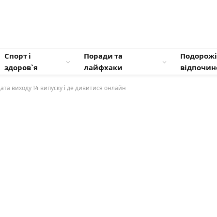
Спорт і
Поради та
Подорожі
здоров`я
лайфхаки
відпочин
ата виходу 14 випуску і де дивитися онлайн