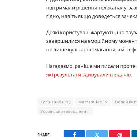
підтримали рішення телеканалу, заз
гідно, навіть якщо доведеться заче
Деякі користувачі жартують, що пауз
завершилися на емоційному моменті
не лише кулінарні змагання, а й не
Нагадаємо, раніше ми писали про те
які результати здивували глядачів
.
Кулінарне шоу
МастерШеф 16
Новий вип
Українське телебачення
SHARE.