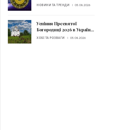
Зодіаку отримають шанс
НОВИНИ ТА ТРЕНДИ
05.08.2026
змінити фінансову
ситуацію
Успіння Пресвятої
Богородиці 2026 в Україні:
дата святкування та
ХОБІ ТА РОЗВАГИ
05.08.2026
головні заборони