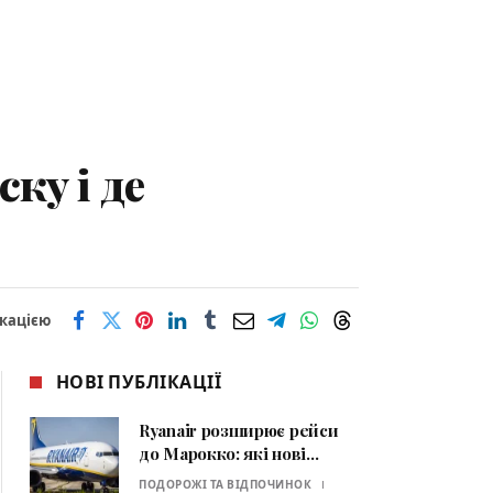
ку і де
ікацією
НОВІ ПУБЛІКАЦІЇ
Ryanair розширює рейси
до Марокко: які нові
маршрути відкриють
ПОДОРОЖІ ТА ВІДПОЧИНОК