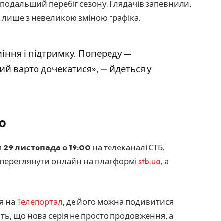
на подальший перебіг сезону. Глядачів запевнили,
і, лише з невеликою зміною графіка.
міння і підтримку. Попереду —
ий варто дочекатися», — йдеться у
ю
я
29 листопада о 19:00
на телеканалі СТБ.
е переглянути онлайн на платформі
stb.ua
, а
ся на
Телепортал
, де його можна подивитися
ь, що нова серія не просто продовження, а