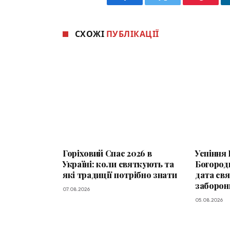
Facebook
Twitter
Pinteres
СХОЖІ
ПУБЛІКАЦІЇ
Горіховий Спас 2026 в
Успіння
Україні: коли святкують та
Богороди
які традиції потрібно знати
дата свя
заборон
07.08.2026
05.08.2026