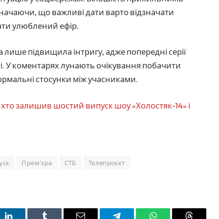
начаючи, що важливі дати варто відзначати
кати улюблений ефір.
а лише підвищила інтригу, адже попередні серії
. У коментарях лунають очікування побачити
формальні стосунки між учасниками.
,
хто залишив шостий випуск шоу «Холостяк-14» і
уск
Прем’єра
СТБ
Телепроєкт