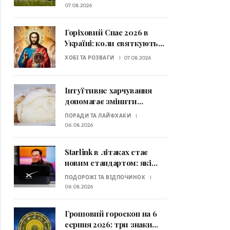
узимку 2026–2027
07.08.2026
Горіховий Спас 2026 в
Україні: коли святкують
та які традиції потрібно
ХОБІ ТА РОЗВАГИ
07.08.2026
знати
Інтуїтивне харчування
допомагає змінити
ставлення до їжі: які
ПОРАДИ ТА ЛАЙФХАКИ
принципи радять
06.08.2026
експерти
Starlink в літаках стає
новим стандартом: які
авіакомпанії вже
ПОДОРОЖІ ТА ВІДПОЧИНОК
пропонують супутниковий
06.08.2026
Wi-Fi
Грошовий гороскоп на 6
серпня 2026: три знаки