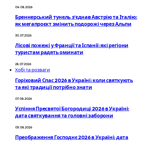
04.08.2026
Бреннерський тунель з’єднав Австрію та Італію:
як мегапроєкт змінить подорожі через Альпи
30.07.2026
Лісові пожежі у Франції та Іспанії: які регіони
туристам радять оминати
28.07.2026
Хобі та розваги
Горіховий Спас 2026 в Україні: коли святкують
та які традиції потрібно знати
07.08.2026
Успіння Пресвятої Богородиці 2026 в Україні:
дата святкування та головні заборони
05.08.2026
Преображення Господнє 2026 в Україні: дата