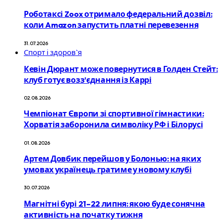
Роботаксі Zoox отримало федеральний дозвіл:
коли Amazon запустить платні перевезення
31.07.2026
Спорт і здоров`я
Кевін Дюрант може повернутися в Голден Стейт:
клуб готує возз’єднання із Каррі
02.08.2026
Чемпіонат Європи зі спортивної гімнастики:
Хорватія заборонила символіку РФ і Білорусі
01.08.2026
Артем Довбик перейшов у Болонью: на яких
умовах українець гратиме у новому клубі
30.07.2026
Магнітні бурі 21–22 липня: якою буде сонячна
активність на початку тижня