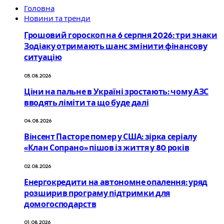
Головна
Новини та тренди
Грошовий гороскоп на 6 серпня 2026: три знаки
Зодіаку отримають шанс змінити фінансову
ситуацію
05.08.2026
Ціни на пальне в Україні зростають: чому АЗС
вводять ліміти та що буде далі
04.08.2026
Вінсент Пасторе помер у США: зірка серіалу
«Клан Сопрано» пішов із життя у 80 років
02.08.2026
Енергокредити на автономне опалення: уряд
розширив програму підтримки для
домогосподарств
01.08.2026