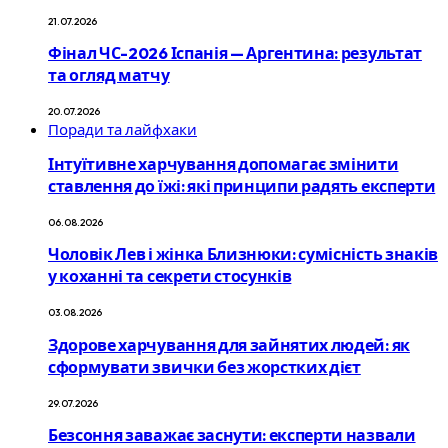
21.07.2026
Фінал ЧС-2026 Іспанія — Аргентина: результат
та огляд матчу
20.07.2026
Поради та лайфхаки
Інтуїтивне харчування допомагає змінити
ставлення до їжі: які принципи радять експерти
06.08.2026
Чоловік Лев і жінка Близнюки: сумісність знаків
у коханні та секрети стосунків
03.08.2026
Здорове харчування для зайнятих людей: як
сформувати звички без жорстких дієт
29.07.2026
Безсоння заважає заснути: експерти назвали