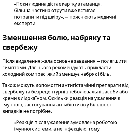
«Поки людина дістає картку з гаманця,
більша частина отрути вже встигає
потрапити під шкіру», — пояснюють медичні
експерти.
Зменшення болю, набряку та
свербежу
Після видалення жала основне завдання — полегшити
симптоми. Для цього рекомендують прикласти
холодний компрес, який зменшує набряк і біль.
Також можуть допомогти антигістамінні препарати від
свербежу та безрецептурні знеболювальні засоби або
креми з лідокаїном. Оскільки реакція на ужалення є
імунною, застосування антибіотиків у більшості
випадків не потрібне.
«Реакція після ужалення зумовлена роботою
імунної системи, а не інфекцією, тому