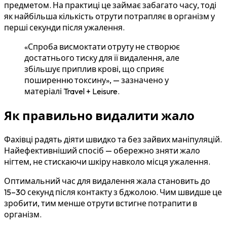
предметом. На практиці це займає забагато часу, тоді
як найбільша кількість отрути потрапляє в організм у
перші секунди після ужалення.
«Спроба висмоктати отруту не створює
достатнього тиску для її видалення, але
збільшує приплив крові, що сприяє
поширенню токсину», — зазначено у
матеріалі Travel + Leisure.
Як правильно видалити жало
Фахівці радять діяти швидко та без зайвих маніпуляцій.
Найефективніший спосіб — обережно зняти жало
нігтем, не стискаючи шкіру навколо місця ужалення.
Оптимальний час для видалення жала становить до
15–30 секунд після контакту з бджолою. Чим швидше це
зробити, тим менше отрути встигне потрапити в
організм.