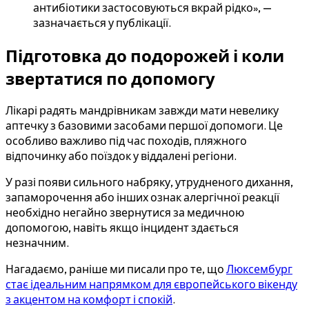
антибіотики застосовуються вкрай рідко», —
зазначається у публікації.
Підготовка до подорожей і коли
звертатися по допомогу
Лікарі радять мандрівникам завжди мати невелику
аптечку з базовими засобами першої допомоги. Це
особливо важливо під час походів, пляжного
відпочинку або поїздок у віддалені регіони.
У разі появи сильного набряку, утрудненого дихання,
запаморочення або інших ознак алергічної реакції
необхідно негайно звернутися за медичною
допомогою, навіть якщо інцидент здається
незначним.
Нагадаємо, раніше ми писали про те, що
Люксембург
стає ідеальним напрямком для європейського вікенду
з акцентом на комфорт і спокій
.