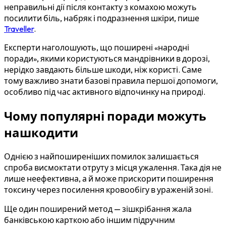
неправильні дії після контакту з комахою можуть
посилити біль, набряк і подразнення шкіри, пише
Traveller
.
Експерти наголошують, що поширені «народні
поради», якими користуються мандрівники в дорозі,
нерідко завдають більше шкоди, ніж користі. Саме
тому важливо знати базові правила першої допомоги,
особливо під час активного відпочинку на природі.
Чому популярні поради можуть
нашкодити
Однією з найпоширеніших помилок залишається
спроба висмоктати отруту з місця ужалення. Така дія не
лише неефективна, а й може прискорити поширення
токсину через посилення кровообігу в ураженій зоні.
Ще один поширений метод — зішкрібання жала
банківською карткою або іншим підручним