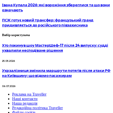
Івана Купала 2026: які ворожіння збереглися та що вони
означають
ПСЖ готує новий трансфер: французький гранд
придивляється до російського півзахисника
Вибір користувача
Хто покинув шоу МастерШеф-17 після 24 випуску: судді
ухвалили несподіване рішення
25.05.2026
Укрзалізниця змінила маршрути потягів після атаки РФ
на Київщину: що відомо пасажирам
06.07.2026
Реклама на Traveller
Наші контакти
Наша редакція
Редакційна політика Traveller
Файли cookie