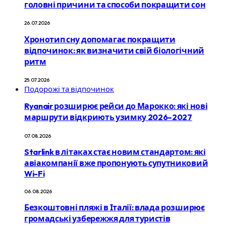
головні причини та способи покращити сон
26.07.2026
Хронотип сну допомагає покращити
відпочинок: як визначити свій біологічний
ритм
25.07.2026
Подорожі та відпочинок
Ryanair розширює рейси до Марокко: які нові
маршрути відкриють узимку 2026–2027
07.08.2026
Starlink в літаках стає новим стандартом: які
авіакомпанії вже пропонують супутниковий
Wi-Fi
06.08.2026
Безкоштовні пляжі в Італії: влада розширює
громадські узбережжя для туристів