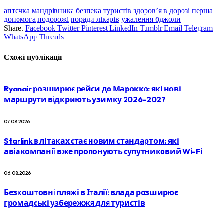
аптечка мандрівника
безпека туристів
здоров’я в дорозі
перша
допомога
подорожі
поради лікарів
ужалення бджоли
Share.
Facebook
Twitter
Pinterest
LinkedIn
Tumblr
Email
Telegram
WhatsApp
Threads
Схожі
публікації
Ryanair розширює рейси до Марокко: які нові
маршрути відкриють узимку 2026–2027
07.08.2026
Starlink в літаках стає новим стандартом: які
авіакомпанії вже пропонують супутниковий Wi-Fi
06.08.2026
Безкоштовні пляжі в Італії: влада розширює
громадські узбережжя для туристів