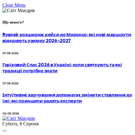
Close Menu
Що нового?
Ryanair розширює рейси до Марокко: які нові маршрути
відкриють узимку 2026–2027
07.08.2026
Горіховий Спас 2026 в Україні: коли святкують та які
традиції потрібно знати
07.08.2026
Інтуїтивне харчування допомагає змінити ставлення до
їжі: які принципи радять експерти
06.08.2026
Субота, 8 Серпня