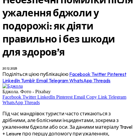
ужалення бджоли у
подорожі: як діяти
правильно і без шкоди
для здоров’я
20.12.2025
Поділіться цією публікацією
Facebook
Twitter
Pinterest
LinkedIn
Tumblr
Email
Telegram
WhatsApp
Threads
Бджола. Фото - Pixabay
Facebook
Twitter
LinkedIn
Pinterest
Email
Copy Link
Telegram
WhatsApp
Threads
Під час мандрівок туристи часто стикаються з
дрібними, але болісними інцидентами, зокрема з
ужаленням бджоли або оси. За даними матеріалу Travel
+ Leisure про першу допомогу при ужаленнях,