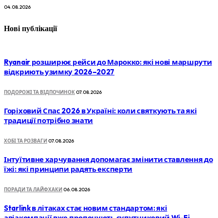
04.08.2026
Нові публікації
Ryanair розширює рейси до Марокко: які нові маршрути
відкриють узимку 2026–2027
ПОДОРОЖІ ТА ВІДПОЧИНОК
07.08.2026
Горіховий Спас 2026 в Україні: коли святкують та які
традиції потрібно знати
ХОБІ ТА РОЗВАГИ
07.08.2026
Інтуїтивне харчування допомагає змінити ставлення до
їжі: які принципи радять експерти
ПОРАДИ ТА ЛАЙФХАКИ
06.08.2026
Starlink в літаках стає новим стандартом: які
авіакомпанії вже пропонують супутниковий Wi-Fi