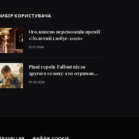
ВИБІР КОРИСТУВАЧА
Оголошено переможців премії
«Золотий глобус-2026»
12.01.2026
Рівні героїв Fallout після
другого сезону: хто отримав
більше досвіду
07.02.2026
TRAVELLER
ФАЙЛИ COOKIE