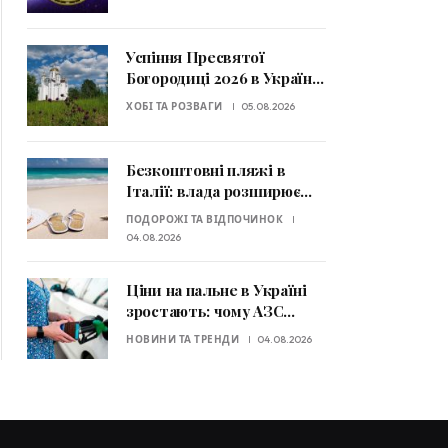
змінити фінансову
ситуацію
Успіння Пресвятої
Богородиці 2026 в Україні:
дата святкування та
ХОБІ ТА РОЗВАГИ
05.08.2026
головні заборони
Безкоштовні пляжі в
Італії: влада розширює
громадські узбережжя
ПОДОРОЖІ ТА ВІДПОЧИНОК
для туристів
04.08.2026
Ціни на пальне в Україні
зростають: чому АЗС
вводять ліміти та що буде
НОВИНИ ТА ТРЕНДИ
04.08.2026
далі