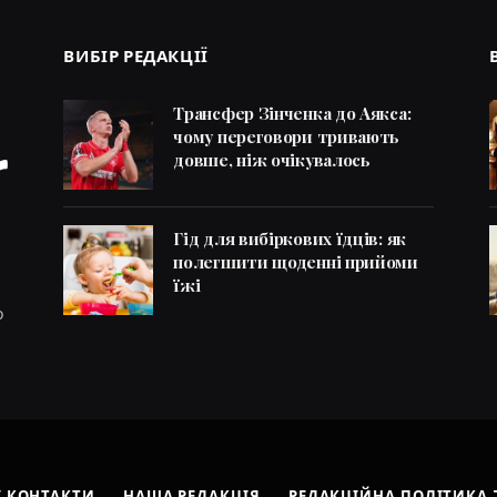
ВИБІР РЕДАКЦІЇ
Трансфер Зінченка до Аякса:
чому переговори тривають
довше, ніж очікувалось
Гід для вибіркових їдців: як
полегшити щоденні прийоми
їжі
о
 КОНТАКТИ
НАША РЕДАКЦІЯ
РЕДАКЦІЙНА ПОЛІТИКА 