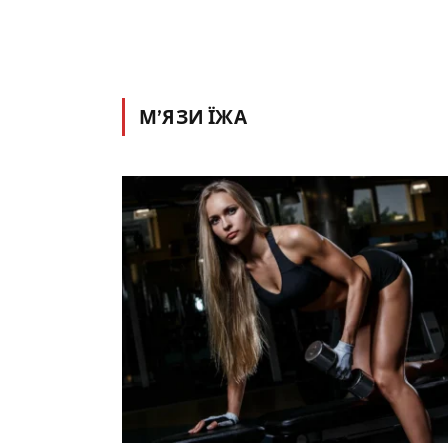
М’ЯЗИ ЇЖА