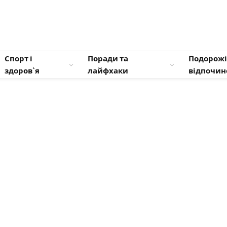
Спорт і
Поради та
Подорожі
здоров`я
лайфхаки
відпочин