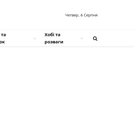
Четвер, 6 Серпня
 та
Хобі та
ок
розваги