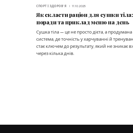
СПОРТ І ЗДОРОВ`Я
11.10.2025
Як скласти раціон для сушки тіла:
поради та приклад меню на день
Сушка тіла — це не просто дієта, а продумана
система, де точність у харчуванні й тренува
стає ключем до результату, який не зникає в
через кілька днів.