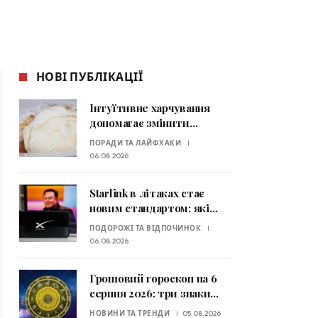
НОВІ ПУБЛІКАЦІЇ
Інтуїтивне харчування
допомагає змінити
ставлення до їжі: які
ПОРАДИ ТА ЛАЙФХАКИ
принципи радять
06.08.2026
експерти
Starlink в літаках стає
новим стандартом: які
авіакомпанії вже
ПОДОРОЖІ ТА ВІДПОЧИНОК
пропонують супутниковий
06.08.2026
Wi-Fi
Грошовий гороскоп на 6
серпня 2026: три знаки
Зодіаку отримають шанс
НОВИНИ ТА ТРЕНДИ
05.08.2026