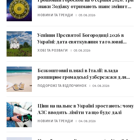
знаки Зодіаку отримають шанс змінити
фінансову ситуацію
НОВИНИ ТА ТРЕНДИ
05.08.2026
Успіння Пресвятої Богородиці 2026 в
Україні: дата святкування та головні
заборони
ХОБІ ТА РОЗВАГИ
05.08.2026
Безкоштовні пляжі в Італії: влада
розширює громадські узбережжя для
туристів
ПОДОРОЖІ ТА ВІДПОЧИНОК
04.08.2026
Ціни на пальне в Україні зростають: чому
АЗС вводять ліміти та що буде далі
НОВИНИ ТА ТРЕНДИ
04.08.2026