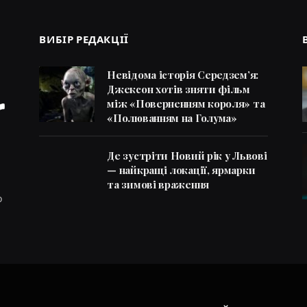
ВИБІР РЕДАКЦІЇ
Невідома історія Середзем’я:
Джексон хотів зняти фільм
між «Поверненням короля» та
«Полюванням на Голума»
Де зустріти Новий рік у Львові
— найкращі локації, ярмарки
та зимові враження
о