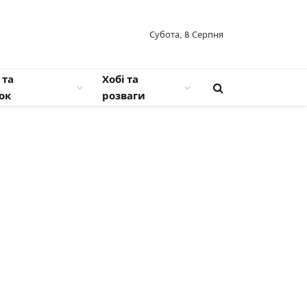
Субота, 8 Серпня
 та
Хобі та
ок
розваги