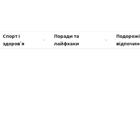
Спорт і
Поради та
Подорожі
здоров`я
лайфхаки
відпочин