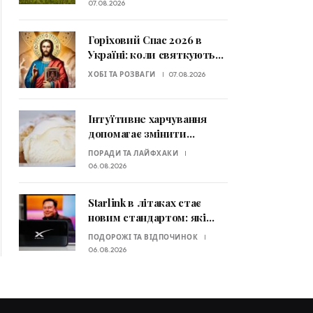
узимку 2026–2027
07.08.2026
Горіховий Спас 2026 в
Україні: коли святкують
та які традиції потрібно
ХОБІ ТА РОЗВАГИ
07.08.2026
знати
Інтуїтивне харчування
допомагає змінити
ставлення до їжі: які
ПОРАДИ ТА ЛАЙФХАКИ
принципи радять
06.08.2026
експерти
Starlink в літаках стає
новим стандартом: які
авіакомпанії вже
ПОДОРОЖІ ТА ВІДПОЧИНОК
пропонують супутниковий
06.08.2026
Wi-Fi