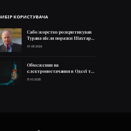
ВИБІР КОРИСТУВАЧА
Сабо жорстко розкритикував
Турана після поразки Шахтаря
від Крістал Пелас
01.05.2026
Обмеження на
електропостачання в Одесі та
області сьогодні 31 жовтня:
31.10.2025
графіки відключення