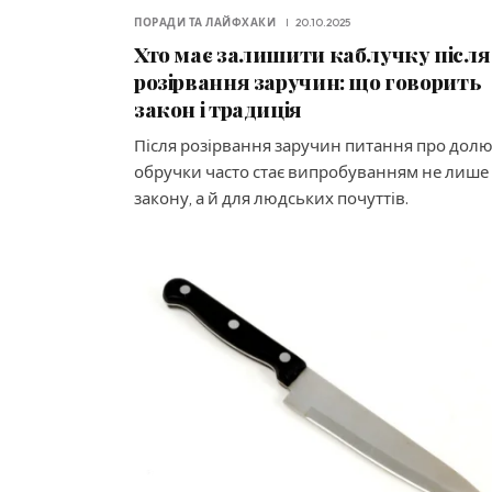
ПОРАДИ ТА ЛАЙФХАКИ
20.10.2025
Хто має залишити каблучку після
розірвання заручин: що говорить
закон і традиція
Після розірвання заручин питання про дол
обручки часто стає випробуванням не лише
закону, а й для людських почуттів.