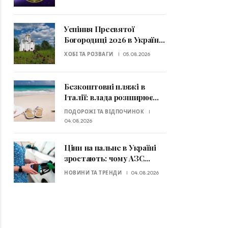
змінити фінансову
ситуацію
Успіння Пресвятої
Богородиці 2026 в Україні:
дата святкування та
ХОБІ ТА РОЗВАГИ
05.08.2026
головні заборони
Безкоштовні пляжі в
Італії: влада розширює
громадські узбережжя
ПОДОРОЖІ ТА ВІДПОЧИНОК
для туристів
04.08.2026
Ціни на пальне в Україні
зростають: чому АЗС
вводять ліміти та що буде
НОВИНИ ТА ТРЕНДИ
04.08.2026
далі