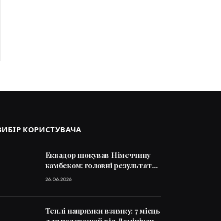
ВИБІР КОРИСТУВАЧА
Еквадор шокував Німеччину
камбеком: головні результати
дня ЧС-2026
26.06.2026
Теплі напрямки взимку: 7 місць