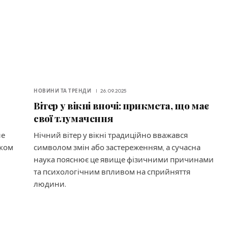
НОВИНИ ТА ТРЕНДИ
26.09.2025
Вітер у вікні вночі: прикмета, що має
свої тлумачення
не
Нічний вітер у вікні традиційно вважався
аком
символом змін або застереженням, а сучасна
наука пояснює це явище фізичними причинами
та психологічним впливом на сприйняття
людини.