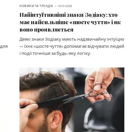
НОВИНИ ТА ТРЕНДИ
12.10.2025
Найінтуїтивніші знаки Зодіаку: хто
має найсильніше «шосте чуття» і як
воно проявляється
ю
Деякі знаки Зодіаку мають надзвичайну інтуїцію
 для
— їхнє «шосте чуття» допомагає відчувати людей
і події точніше за будь-яку логіку.