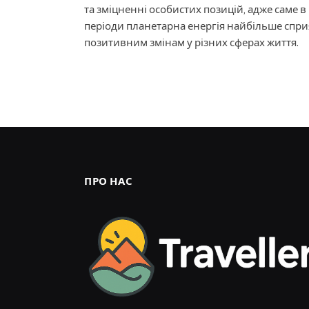
та зміцненні особистих позицій, адже саме в 
періоди планетарна енергія найбільше спри
позитивним змінам у різних сферах життя.
ПРО НАС