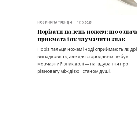
НОВИНИ ТА ТРЕНДИ
11.10.2025
Порізати палець ножем: що означ
прикмета і як тлумачити знак
Поріз пальця ножем іноді сприймають як др
випадковість, але для стародавніх це був
мовчазний знак долі — нагадування про
рівновагу між дією і станом душі.