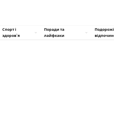
Спорт і
Поради та
Подорожі
здоров`я
лайфхаки
відпочин