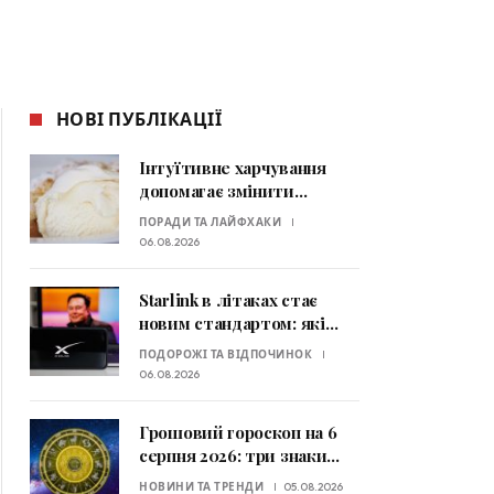
НОВІ ПУБЛІКАЦІЇ
Інтуїтивне харчування
допомагає змінити
ставлення до їжі: які
ПОРАДИ ТА ЛАЙФХАКИ
принципи радять
06.08.2026
експерти
Starlink в літаках стає
новим стандартом: які
авіакомпанії вже
ПОДОРОЖІ ТА ВІДПОЧИНОК
пропонують супутниковий
06.08.2026
Wi-Fi
Грошовий гороскоп на 6
серпня 2026: три знаки
Зодіаку отримають шанс
НОВИНИ ТА ТРЕНДИ
05.08.2026