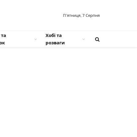
П’ятниця, 7 Серпня
 та
Хобі та
ок
розваги