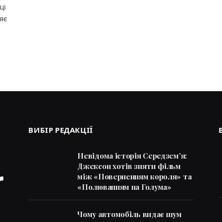
ці
яє
ВИБІР РЕДАКЦІЇ
Невідома історія Середзем’я:
Джексон хотів зняти фільм
між «Поверненням короля» та
«Полюванням на Голума»
Чому автомобіль видає шум