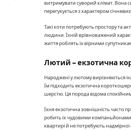
витримувати суворий клімат. Вона с
перегукується з характером січневи
Такі коти потребують простору та ак
людини. Їхній врівноважений характе
життя роблять їх вірними супутниками
Лютий – екзотична ко
Народжені у лютому вирізняються ін
Їм підходить екзотична короткошер
шерстю. Ця порода відома спокійни
Їхня екзотична зовнішність часто п
робить їх чудовими компаньйонами. 
квартирі й не потребують надмірної