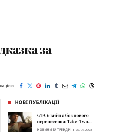
дказка за
ікацією
НОВІ ПУБЛІКАЦІЇ
GTA 6 вийде без нового
перенесення: Take-Two
підтвердила дату релізу
НОВИНИ ТА ТРЕНДИ
08.08.2026