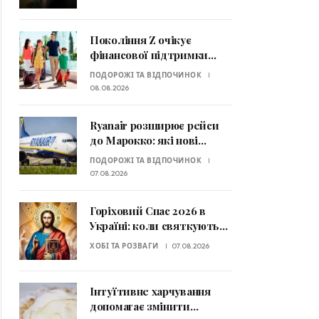
Покоління Z очікує
фінансової підтримки
батьків: хто платить за
ПОДОРОЖІ ТА ВІДПОЧИНОК
відпустку
08.08.2026
Ryanair розширює рейси
до Марокко: які нові
маршрути відкриють
ПОДОРОЖІ ТА ВІДПОЧИНОК
узимку 2026–2027
07.08.2026
Горіховий Спас 2026 в
Україні: коли святкують
та які традиції потрібно
ХОБІ ТА РОЗВАГИ
07.08.2026
знати
Інтуїтивне харчування
допомагає змінити