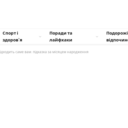
Спорт і
Поради та
Подорожі
здоров`я
лайфхаки
відпочин
підходить саме вам: підказка за місяцем народження