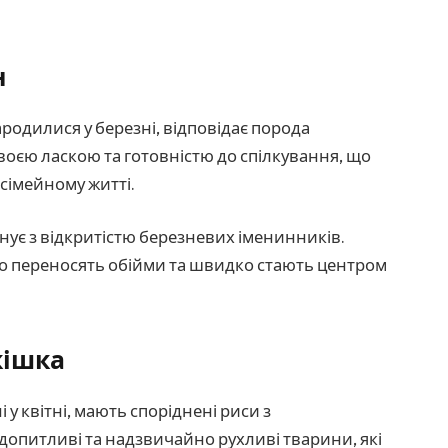
н
родилися у березні, відповідає порода
 своєю ласкою та готовністю до спілкування, що
сімейному житті.
нує з відкритістю березневих іменинників.
но переносять обійми та швидко стають центром
кішка
 у квітні, мають споріднені риси з
 допитливі та надзвичайно рухливі тварини, які