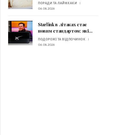
ставлення до їжі: які
ПОРАДИ ТА ЛАЙФХАКИ
принципи радять
06.08.2026
експерти
Starlink в літаках стає
новим стандартом: які
авіакомпанії вже
ПОДОРОЖІ ТА ВІДПОЧИНОК
пропонують супутниковий
06.08.2026
Wi-Fi