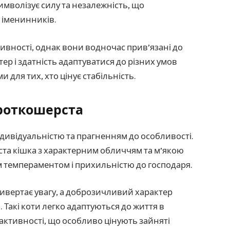
имволізує силу та незалежність, що
х іменинників.
тивності, однак вони водночас прив’язані до
р і здатність адаптуватися до різних умов
 для тих, хто цінує стабільність.
роткошерста
дивідуальністю та прагненням до особливості.
ста кішка з характерним обличчям та м’якою
м темпераментом і прихильністю до господаря.
ривертає увагу, а доброзичливий характер
Такі коти легко адаптуються до життя в
 активності, що особливо цінують зайняті