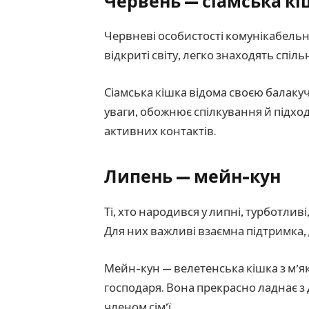
Червень — сіамська к
Червневі особистості комунікабельні
відкриті світу, легко знаходять спіл
Сіамська кішка відома своєю балакуч
уваги, обожнює спілкування й підход
активних контактів.
Липень — мейн-кун
Ті, хто народився у липні, турботлив
Для них важливі взаємна підтримка, д
Мейн-кун — велетенська кішка з м’я
господаря. Вона прекрасно ладнає з 
членом сім’ї.