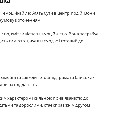
ішка
, емоційні й люблять бути в центрі подій. Вони
ьну мову з оточенням.
істю, кмітливістю та емоційністю. Вона потребує
ить тим, хто цінує взаємодію і готовий до
і, сімейні та завжди готові підтримати близьких.
овіра і відданість.
ким характером і сильною прив’язаністю до
дітьми та дорослими, стає справжнім другом і