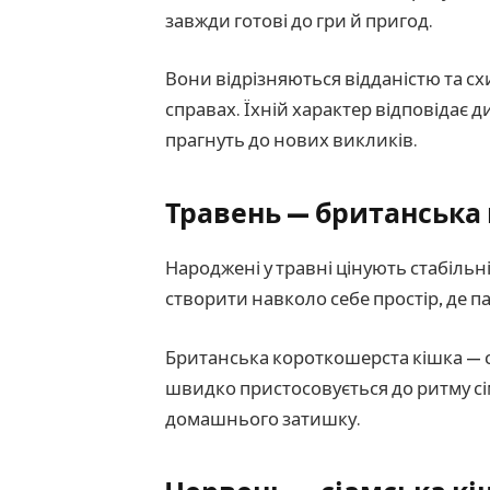
завжди готові до гри й пригод.
Вони відрізняються відданістю та с
справах. Їхній характер відповідає 
прагнуть до нових викликів.
Травень — британська
Народжені у травні цінують стабільн
створити навколо себе простір, де па
Британська короткошерста кішка — 
швидко пристосовується до ритму сім
домашнього затишку.