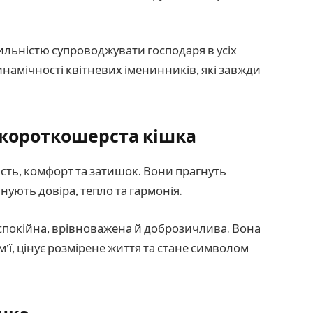
хильністю супроводжувати господаря в усіх
динамічності квітневих іменинників, які завжди
 короткошерста кішка
ість, комфорт та затишок. Вони прагнуть
нують довіра, тепло та гармонія.
спокійна, врівноважена й доброзичлива. Вона
’ї, цінує розмірене життя та стане символом