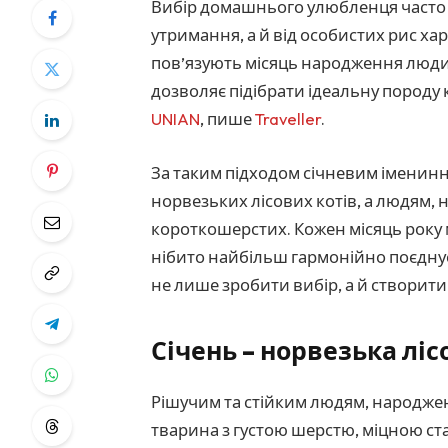
Вибір домашнього улюбленця часто 
утримання, а й від особистих рис хар
пов’язують місяць народження люд
дозволяє підібрати ідеальну породу 
UNIAN
, пише
Traveller
.
За таким підходом січневим імени
норвезьких лісових котів, а людям,
короткошерстих. Кожен місяць року 
нібито найбільш гармонійно поєдну
не лише зробити вибір, а й створит
Січень – норвезька ліс
Рішучим та стійким людям, народжени
тварина з густою шерстю, міцною ст