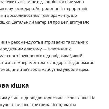
залежить не лише від зовнішності чи умов
актеру господаря. Астрологічні інтерпретації
ини з особливостями темпераменту, що
кішки. Детальний матеріал про це підготувало
нникам рекомендують витривалих та сильних
 народженим у лютому, — екзотичних
має свого “пухнастого відповідника”, який
ється з темпераментом господаря. Це допомагає
и емоційний зв’язок із майбутнім улюбленцем.
ова кішка
м у січні, відповідає норвезька лісова кішка. Це
атурою і високою витривалістю, здатна