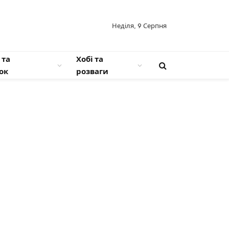
Неділя, 9 Серпня
 та
Хобі та
ок
розваги