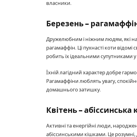
власники.
Березень – рагамаффі
Дружелюбним і ніжним людям, які на
рагамаффін. Ці пухнасті коти відомі
робить їх ідеальними супутниками у 
Їхній лагідний характер добре гармо
Рагамаффіни люблять увагу, спокій
домашнього затишку.
Квітень – абіссинська 
Активні та енергійні люди, народжені
абіссинськими кішками. Це розумні,