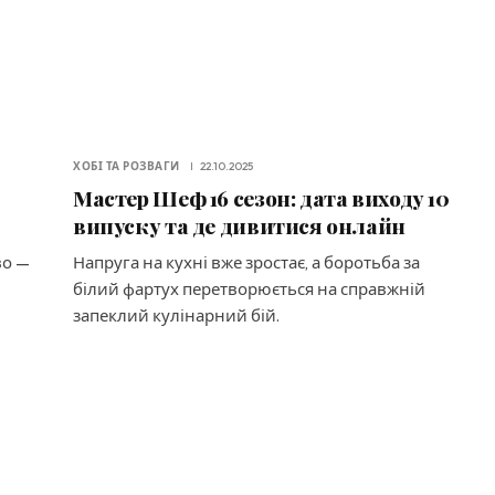
ХОБІ ТА РОЗВАГИ
22.10.2025
Мастер Шеф 16 сезон: дата виходу 10
випуску та де дивитися онлайн
во —
Напруга на кухні вже зростає, а боротьба за
білий фартух перетворюється на справжній
запеклий кулінарний бій.