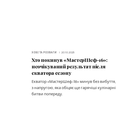
ХОБІ ТА РОЗВАГИ
20.10.2025
Хто покинув «МастерШеф-16»:
неочікуваний результат після
екватора сезону
Екватор «МастерШеф-16» минув без вибуття,
з напругою, яка обіцяє ще гарячіші кулінарні
битви попереду.