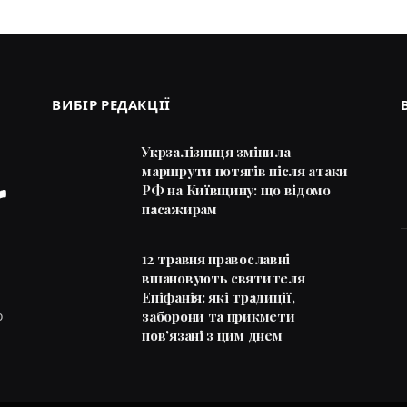
ВИБІР РЕДАКЦІЇ
Укрзалізниця змінила
маршрути потягів після атаки
РФ на Київщину: що відомо
пасажирам
12 травня православні
вшановують святителя
Епіфанія: які традиції,
заборони та прикмети
о
пов’язані з цим днем