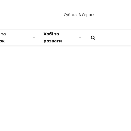
Субота, 8 Серпня
 та
Хобі та
ок
розваги