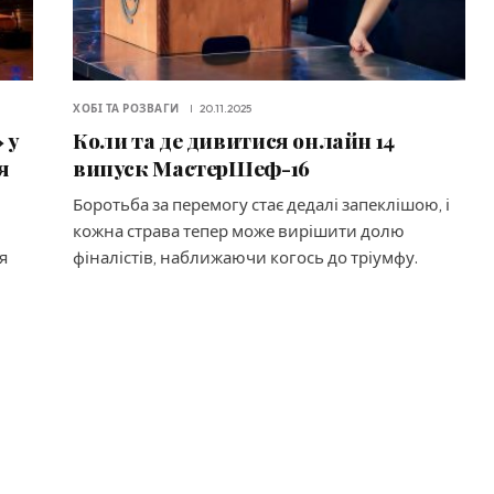
ХОБІ ТА РОЗВАГИ
20.11.2025
 у
Коли та де дивитися онлайн 14
я
випуск МастерШеф-16
Боротьба за перемогу стає дедалі запеклішою, і
кожна страва тепер може вирішити долю
я
фіналістів, наближаючи когось до тріумфу.