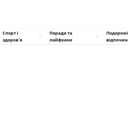
Спорт і
Поради та
Подорожі
здоров`я
лайфхаки
відпочин