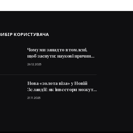
ВИБІР КОРИСТУВАЧА
Чому ми занадто втомлені,
щоб заснути: наукові причини і
способи впоратися
26.12.2025
Нова «золота віза» у Новій
Зеландії: як інвестори можуть
отримати посвідку на
21.11.2025
проживання