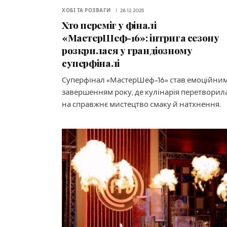
ХОБІ ТА РОЗВАГИ
28.12.2025
Хто переміг у фіналі
«МастерШеф-16»: інтрига сезону
розкрилася у грандіозному
суперфіналі
Суперфінал «МастерШеф-16» став емоційни
завершенням року, де кулінарія перетворил
на справжнє мистецтво смаку й натхнення.