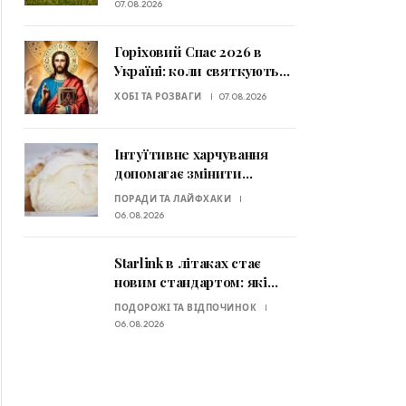
узимку 2026–2027
07.08.2026
Горіховий Спас 2026 в
Україні: коли святкують
та які традиції потрібно
ХОБІ ТА РОЗВАГИ
07.08.2026
знати
Інтуїтивне харчування
допомагає змінити
ставлення до їжі: які
ПОРАДИ ТА ЛАЙФХАКИ
принципи радять
06.08.2026
експерти
Starlink в літаках стає
новим стандартом: які
авіакомпанії вже
ПОДОРОЖІ ТА ВІДПОЧИНОК
пропонують супутниковий
06.08.2026
Wi-Fi