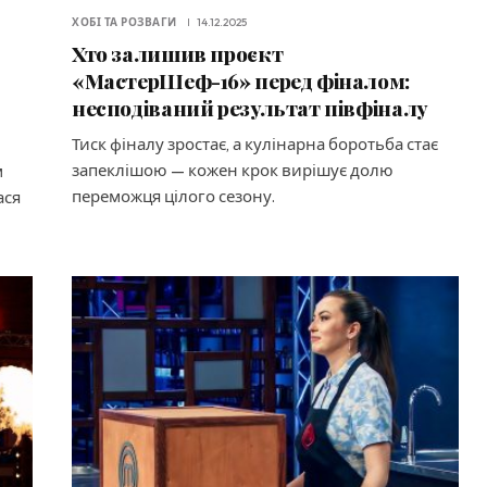
ХОБІ ТА РОЗВАГИ
14.12.2025
Хто залишив проєкт
«МастерШеф-16» перед фіналом:
несподіваний результат півфіналу
Тиск фіналу зростає, а кулінарна боротьба стає
запеклішою — кожен крок вирішує долю
м
переможця цілого сезону.
ася