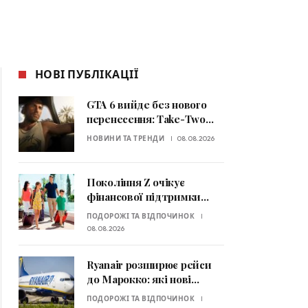
НОВІ ПУБЛІКАЦІЇ
GTA 6 вийде без нового
перенесення: Take-Two
підтвердила дату релізу
НОВИНИ ТА ТРЕНДИ
08.08.2026
Покоління Z очікує
фінансової підтримки
батьків: хто платить за
ПОДОРОЖІ ТА ВІДПОЧИНОК
відпустку
08.08.2026
Ryanair розширює рейси
до Марокко: які нові
маршрути відкриють
ПОДОРОЖІ ТА ВІДПОЧИНОК