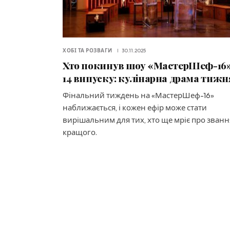
ХОБІ ТА РОЗВАГИ
30.11.2025
Хто покинув шоу «МастерШеф-16»
14 випуску: кулінарна драма тижн
Фінальний тиждень на «МастерШеф-16»
наближається, і кожен ефір може стати
вирішальним для тих, хто ще мріє про званн
кращого.