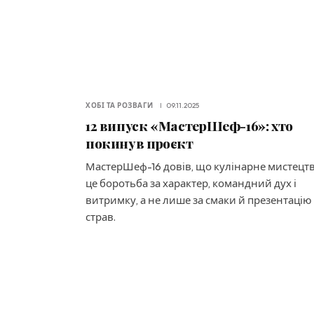
ХОБІ ТА РОЗВАГИ
09.11.2025
12 випуск «МастерШеф-16»: хто
покинув проєкт
МастерШеф-16 довів, що кулінарне мистецт
це боротьба за характер, командний дух і
витримку, а не лише за смаки й презентацію
страв.