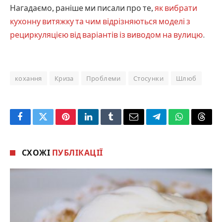
Нагадаємо, раніше ми писали про те,
як вибрати
кухонну витяжку та чим відрізняються моделі з
рециркуляцією від варіантів із виводом на вулицю
.
кохання
Криза
Проблеми
Стосунки
Шлюб
Facebook
Twitter
Pinterest
LinkedIn
Tumblr
Email
Telegram
WhatsApp
Threa
СХОЖІ
ПУБЛІКАЦІЇ