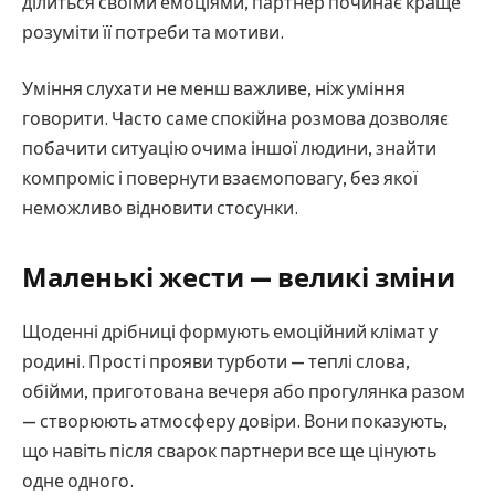
ділиться своїми емоціями, партнер починає краще
розуміти її потреби та мотиви.
Уміння слухати не менш важливе, ніж уміння
говорити. Часто саме спокійна розмова дозволяє
побачити ситуацію очима іншої людини, знайти
компроміс і повернути взаємоповагу, без якої
неможливо відновити стосунки.
Маленькі жести — великі зміни
Щоденні дрібниці формують емоційний клімат у
родині. Прості прояви турботи — теплі слова,
обійми, приготована вечеря або прогулянка разом
— створюють атмосферу довіри. Вони показують,
що навіть після сварок партнери все ще цінують
одне одного.