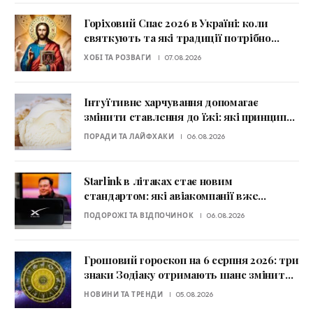
Горіховий Спас 2026 в Україні: коли
святкують та які традиції потрібно
знати
ХОБІ ТА РОЗВАГИ
07.08.2026
Інтуїтивне харчування допомагає
змінити ставлення до їжі: які принципи
радять експерти
ПОРАДИ ТА ЛАЙФХАКИ
06.08.2026
Starlink в літаках стає новим
стандартом: які авіакомпанії вже
пропонують супутниковий Wi-Fi
ПОДОРОЖІ ТА ВІДПОЧИНОК
06.08.2026
Грошовий гороскоп на 6 серпня 2026: три
знаки Зодіаку отримають шанс змінити
фінансову ситуацію
НОВИНИ ТА ТРЕНДИ
05.08.2026